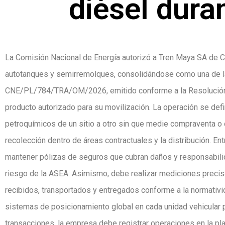
diésel dura
La Comisión Nacional de Energía autorizó a Tren Maya SA de CV
autotanques y semirremolques, consolidándose como una de la
CNE/PL/784/TRA/OM/2026, emitido conforme a la Resolución 
producto autorizado para su movilización. La operación se defi
petroquímicos de un sitio a otro sin que medie compraventa o c
recolección dentro de áreas contractuales y la distribución. En
mantener pólizas de seguros que cubran daños y responsabilid
riesgo de la ASEA. Asimismo, debe realizar mediciones preci
recibidos, transportados y entregados conforme a la normativid
sistemas de posicionamiento global en cada unidad vehicular p
transacciones, la empresa debe registrar operaciones en la 