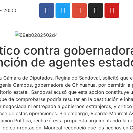
- 20:00
ítico contra gobernador
nción de agentes esta
la Cámara de Diputados, Reginaldo Sandoval, solicitó que el
ugenia Campos, gobernadora de Chihuahua, por permitir la 
torio estatal. Sandoval acusó que esta acción constituye u
 que de comprobarse podría resultar en la destitución e inhab
r negociada ni entregada a gobiernos extranjeros, y criticó
nce de estas operaciones. Sin embargo, Ricardo Monreal Áv
ación Política, rechazó esta propuesta argumentando la n
gar de confrontación. Monreal reconoció que los hechos en 