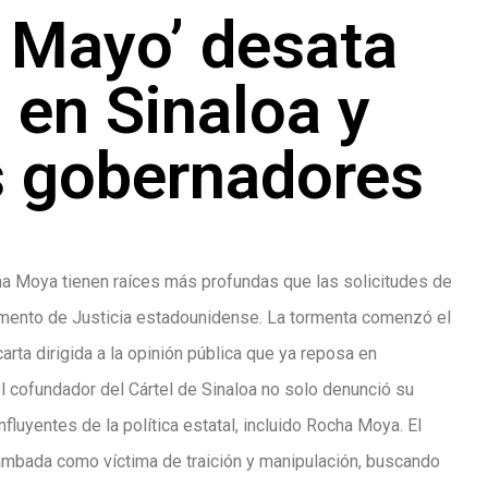
l Mayo’ desata
a en Sinaloa y
s gobernadores
 Moya tienen raíces más profundas que las solicitudes de
tamento de Justicia estadounidense. La tormenta comenzó el
rta dirigida a la opinión pública que ya reposa en
 cofundador del Cártel de Sinaloa no solo denunció su
luyentes de la política estatal, incluido Rocha Moya. El
ambada como víctima de traición y manipulación, buscando