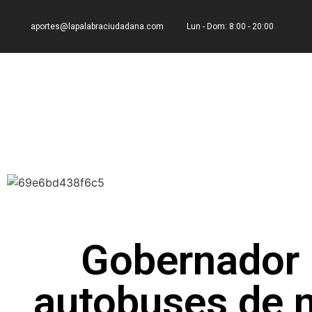
aportes@lapalabraciudadana.com
Lun - Dom: 8:00 - 20:00
Gobernador 
autobuses de 