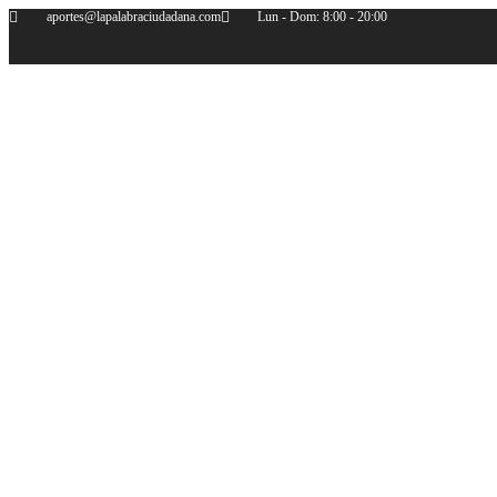
Skip
aportes@lapalabraciudadana.com
Lun - Dom: 8:00 - 20:00
to
content