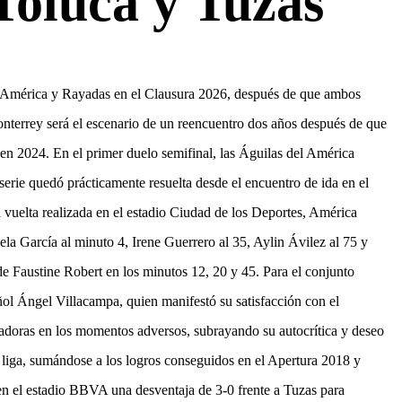
Toluca y Tuzas
tre América y Rayadas en el Clausura 2026, después de que ambos
nterrey será el escenario de un reencuentro dos años después de que
en 2024. En el primer duelo semifinal, las Águilas del América
erie quedó prácticamente resuelta desde el encuentro de ida en el
a vuelta realizada en el estadio Ciudad de los Deportes, América
la García al minuto 4, Irene Guerrero al 35, Aylin Ávilez al 75 y
de Faustine Robert en los minutos 12, 20 y 45. Para el conjunto
añol Ángel Villacampa, quien manifestó su satisfacción con el
gadoras en los momentos adversos, subrayando su autocrítica y deseo
la liga, sumándose a los logros conseguidos en el Apertura 2018 y
en el estadio BBVA una desventaja de 3-0 frente a Tuzas para