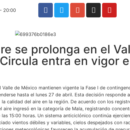
- 20:00
ire se prolonga en el Va
ircula entra en vigor e
l Valle de México mantienen vigente la Fase I de contingen
nderse hasta el lunes 27 de abril. Esta decisión responde a
 calidad del aire en la región. De acuerdo con los regist
el aire ingresó en la categoría de Mala, registrando concen
las 15:00 horas. Un sistema anticiclónico continúa ejercien
iado vientos débiles y variables, cielos despejados con rad
ciones meteorológicas favorecen la acumulación de precur