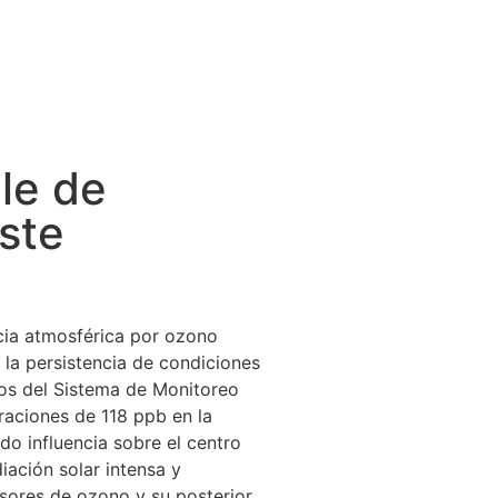
lle de
ste
cia atmosférica por ozono
 la persistencia de condiciones
ros del Sistema de Monitoreo
traciones de 118 ppb en la
do influencia sobre el centro
iación solar intensa y
sores de ozono y su posterior